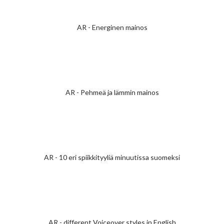
AR - Energinen mainos
AR - Pehmeä ja lämmin mainos
AR - 10 eri spiikkityyliä minuutissa suomeksi
AR - different Voiceover styles in English